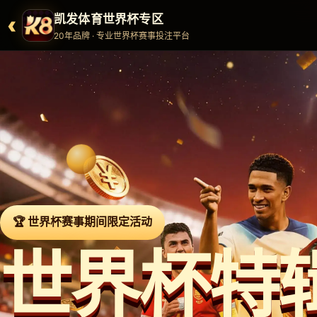
乐鱼开云体育
首页
乐鱼开云体育
开云电子
开云官网
联系我们
立即注册
欢迎来到
乐鱼开云体育