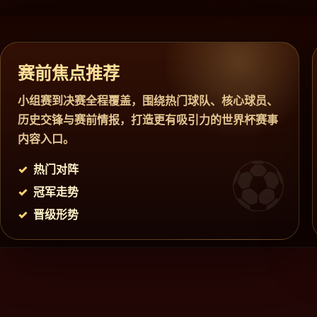
真人赌场
中国开云以真实体验为基础，配合专业荷官操作，增强整体娱
立即游戏