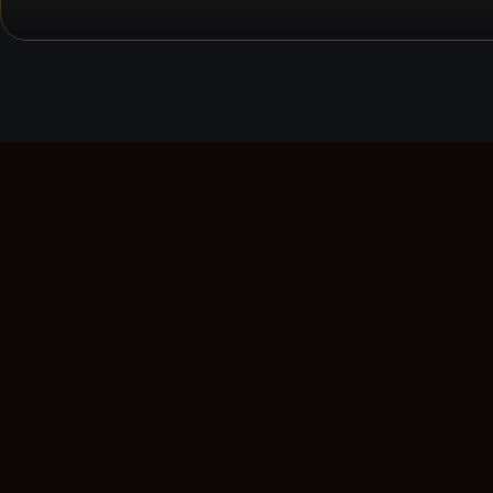
体育博彩
开云体育登入后可查看主流联赛赛事，并获取实时赔率数据。
立即游戏