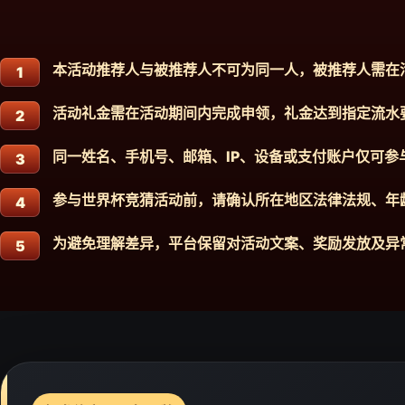
电子游戏
中国开云不断扩充电子游戏内容，老虎机和竞赛玩法持续优化