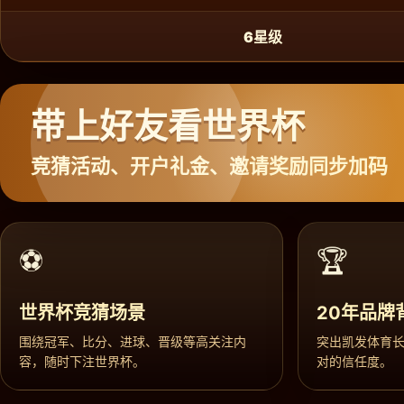
乐鱼开云体育我们的服务
开云app以数字娱乐为